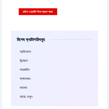
বিজ্ঞাপনের ছবি বা ভিডিও সাইজ ৩৩৬x২৮০ পিক্সাল হতে হবে
চাইলে ওয়েবাইট লিংক করাতে পারেন
বিশেষ ক্যাটাগরিসমুহ
প্রতিবেদন
উন্মোচন
সরেজমিন
সাক্ষাৎকার
মতামত
আরো দেখুন