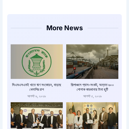
More News
সিএমএসএমই খাতে ঋণ সংকোচন, বাড়ছে
শিল্পাঞ্চলে গ্যাস-সংকট, অন্তত ৬০০
খেলাপির চাপ
পোশাক কারখানায় টানা ছুটি
আগস্ট ৬, ২০২৬
আগস্ট ৫, ২০২৬