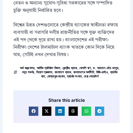
বেতন ও অন্যান্য সুযোগ-সুবিধা সরকারের সঙ্গে সম্পাদিত
চুক্তি অনুযায়ী নির্ধারিত হবে।
বিশ্বের উন্নত দেশগুলোতে কেন্দ্রীয় ব্যাংকের স্বাধীনতা রক্ষায়
ব্যবসায়ী বা সরাসরি দলীয় রাজনীতির সঙ্গে যুক্ত ব্যক্তিদের
এই পদ থেকে দূরে রাখা হয়। বাংলাদেশের এই পরীক্ষা-
নিরীক্ষা দেশের টালমাটাল ব্যাংক খাতকে কোন দিকে নিয়ে
যায়, সেটিই এখন দেখার বিষয়।
অর্থ মন্ত্রণালয়
,
আর্থিক প্রতিষ্ঠান বিভাগ
,
কেন্দ্রীয় ব্যাংক
,
খেলাপি ঋণ
,
ড. আহসান এইচ মনসুর
,
নতুন গভর্নর
,
নিয়োগ প্রজ্ঞাপন
,
বাংলাদেশ ব্যাংক
,
বাংলাদেশের অর্থনীতি
,
বিজিএমইএ
,
ব্যাংকিং
খাত
,
মোস্তাকুর রহমান
,
স্বার্থের সংঘাত
,
হেরা সোয়েটার্স
Share this article