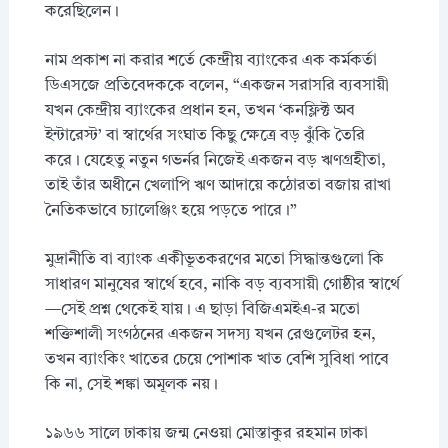
করেছিলেন।
নাম প্রকাশ না করার শর্তে কেন্দ্রীয় ব্যাংকের এক কর্মকর্তা
ডিএসজে প্রতিবেদককে বলেন, “একজন সরাসরি ব্যবসায়ী
যখন কেন্দ্রীয় ব্যাংকের প্রধান হন, তখন ‘কনফ্লিক্ট অব
ইন্টারেস্ট’ বা স্বার্থের সংঘাত কিছু ক্ষেত্রে বড় ঝুঁকি তৈরি
করে। যেহেতু নতুন গভর্নর নিজেই একজন বড় ঋণগ্রহীতা,
তাই তাঁর অধীনে খেলাপি ঋণ আদায়ে কঠোরতা বজায় রাখা
নৈতিকভাবে চ্যালেঞ্জিং হয়ে পড়তে পারে।”
মুদ্রানীতি বা ব্যাংক একীভূতকরণের মতো সিদ্ধান্তগুলো কি
সাধারণ মানুষের স্বার্থে হবে, নাকি বড় ব্যবসায়ী গোষ্ঠীর স্বার্থে
—সেই প্রশ্ন থেকেই যায়। এ ছাড়া বিজিএমইএ-র মতো
শক্তিশালী সংগঠনের একজন সদস্য যখন রেগুলেটর হন,
তখন ব্যাংকিং খাতের চেয়ে পোশাক খাত বেশি সুবিধা পাবে
কি না, সেই শঙ্কা অমূলক নয়।
১৯৬৬ সালে ঢাকায় জন্ম নেওয়া মোস্তাকুর রহমান ঢাকা