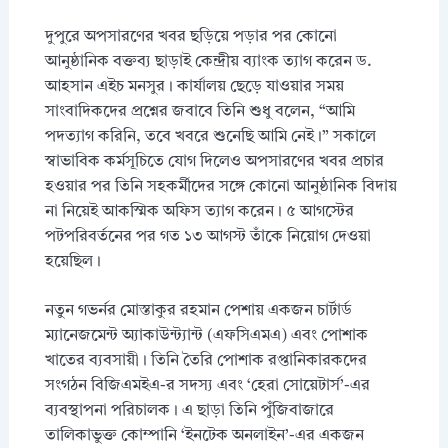
দুপুরে অপসারণের খবর ছড়িয়ে পড়ার পর কোনো
আনুষ্ঠানিক বক্তব্য ছাড়াই কেন্দ্রীয় ব্যাংক ত্যাগ করেন ড.
আহসান এইচ মনসুর। কার্যালয় ছেড়ে যাওয়ার সময়
সাংবাদিকদের প্রশ্নের জবাবে তিনি শুধু বলেন, “আমি
পদত্যাগ করিনি, তবে খবরে শুনেছি আমি নেই।” সকালে
স্বাভাবিক কর্মসূচিতে যোগ দিলেও অপসারণের খবর প্রচার
হওয়ার পর তিনি সহকর্মীদের সঙ্গে কোনো আনুষ্ঠানিক বিদায়
না নিয়েই আকস্মিক অফিস ত্যাগ করেন। ৫ আগস্টের
পটপরিবর্তনের পর গত ১৩ আগস্ট তাঁকে নিয়োগ দেওয়া
হয়েছিল।
নতুন গভর্নর মোস্তাকুর রহমান পেশায় একজন চার্টার্ড
ম্যানেজমেন্ট অ্যাকাউন্ট্যান্ট (এফসিএমএ) এবং পোশাক
খাতের ব্যবসায়ী। তিনি তৈরি পোশাক রপ্তানিকারকদের
সংগঠন বিজিএমইএ-র সদস্য এবং ‘হেরা সোয়েটার্স’-এর
ব্যবস্থাপনা পরিচালক। এ ছাড়া তিনি পুঁজিবাজারে
তালিকাভুক্ত কোম্পানি ‘ইনটেক অনলাইন’-এর একজন