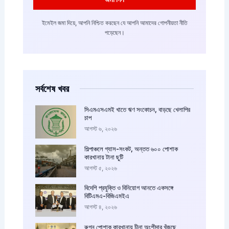
ইমেইল জমা দিয়ে, আপনি নিশ্চিত করছেন যে আপনি আমাদের গোপনীয়তা নীতি
পড়েছেন।
সর্বশেষ খবর
সিএমএসএমই খাতে ঋণ সংকোচন, বাড়ছে খেলাপির
চাপ
আগস্ট ৬, ২০২৬
শিল্পাঞ্চলে গ্যাস-সংকট, অন্তত ৬০০ পোশাক
কারখানায় টানা ছুটি
আগস্ট ৫, ২০২৬
বিদেশি প্রযুক্তি ও বিনিয়োগ আনতে একসঙ্গে
বিটিএমএ-বিজিএমইএ
আগস্ট ৪, ২০২৬
রুগ্ন পোশাক কারখানায় চীনা অংশীদার খুঁজছে