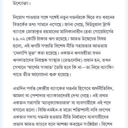
উদ্যোক্তা।
নিয়োগ পাওয়ার সঙ্গে সঙ্গেই নতুন গভর্নরকে ঘিরে বড় ধরনের
বিতর্কের তথ্য সামনে এসেছে। জানা গেছে, মিউচুয়াল ট্রাস্ট
ব্যাংকে মোস্তাকুর রহমানের মালিকানাধীন হেরা সোয়েটার্সের
৮৯.০২ কোটি টাকার ঋণ রয়েছে। আরও উদ্বেগের বিষয়
হলো, এই ঋণটি সম্প্রতি বিশেষ নীতি সহায়তার আওতায়
‘খেলাপি মুক্ত’ করা হয়েছে। একজন ঋণগ্রহীতা যখন
ঋণদাতাদের নিয়ন্ত্রক সংস্থার (রেগুলেটর) প্রধান হন, তখন
সেখানে ‘স্বার্থের সংঘাত’ তৈরি হবে কি না—তা নিয়ে ব্যাংকিং
খাতে তীব্র আলোচনা শুরু হয়েছে।
এতদিন পর্যন্ত কেন্দ্রীয় ব্যাংকের গভর্নর হিসেবে অর্থনীতিবিদ,
আমলা বা পেশাদার ব্যাংকারদেরই দেখা গেছে। এই প্রথম
একজন সরাসরি ‘ম্যানুফ্যাকচারার’ বা ব্যবসায়ীকে এই পদে
বসানো হলো। বিজিএমইএ-র মতো শক্তিশালী লবি গ্রুপের
একজন সদস্য গভর্নর হওয়ায় নীতি নির্ধারণে ব্যবসায়ীদের
প্রভাব আরও বাড়বে বলে আশঙ্কা করছেন সংশ্লিষ্টরা। বিশেষ