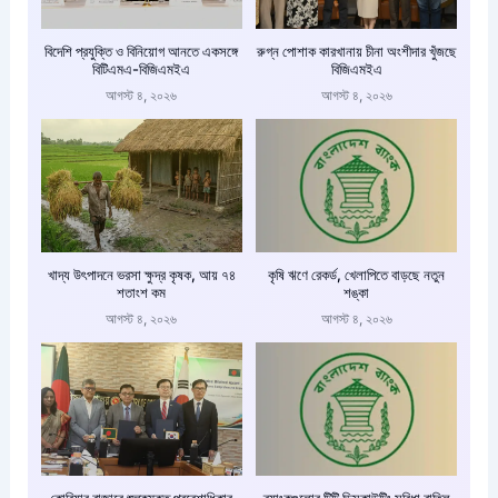
বিদেশি প্রযুক্তি ও বিনিয়োগ আনতে একসঙ্গে
রুগ্ন পোশাক কারখানায় চীনা অংশীদার খুঁজছে
বিটিএমএ-বিজিএমইএ
বিজিএমইএ
আগস্ট ৪, ২০২৬
আগস্ট ৪, ২০২৬
খাদ্য উৎপাদনে ভরসা ক্ষুদ্র কৃষক, আয় ৭৪
কৃষি ঋণে রেকর্ড, খেলাপিতে বাড়ছে নতুন
শতাংশ কম
শঙ্কা
আগস্ট ৪, ২০২৬
আগস্ট ৪, ২০২৬
কোরিয়ার বাজারে শুল্কমুক্ত প্রবেশাধিকার
ব্যাংকগুলোর টিটি ডিসকাউন্টিং সুবিধা বাতিল