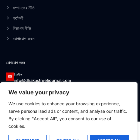
-
-
m
সম্পাদকের নীতি
f
i
n
শর্তাবলী
বিজ্ঞাপন নীতি
যোগাযোগ করুন
যোগাযোগ করুন
ইমেইল
info@dhakastreetjournal.com
We value your privacy
ফোন
০১৩২৬৬২০০১৭৪
We use cookies to enhance your browsing experience,
ঠিকানা
serve personalised ads or content, and analyse our traffic.
বাসা#১২/১, এভিনিউ-১, ব্লক-বি, সেকশন-১, মিরপুর, ঢাকা-১২১৬
By clicking "Accept All", you consent to our use of
cookies.