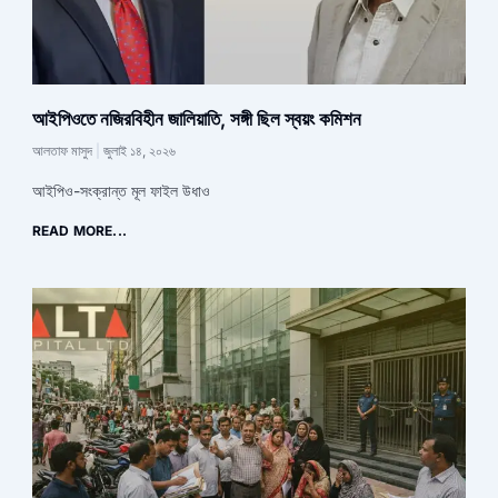
আইপিওতে নজিরবিহীন জালিয়াতি, সঙ্গী ছিল স্বয়ং কমিশন
আলতাফ মাসুদ
জুলাই ১৪, ২০২৬
আইপিও-সংক্রান্ত মূল ফাইল উধাও
READ MORE...