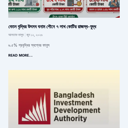
বেতন বৃদ্ধির উৎসব বনাম পৌনে ৭ লাখ কোটির রাজস্ব-যুদ্ধ
আলতাফ মাসুদ
জুন ১২, ২০২৬
৬.৫% প্রবৃদ্ধির স্বপ্নের ফানুস
READ MORE...