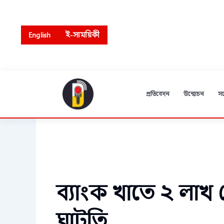
Skip
to
content
English
ই-সাময়িকী
প্রতিবেদন
উন্মোচন
স
ব্যাংক খাতে ২ লাখ 
ঘাটতি