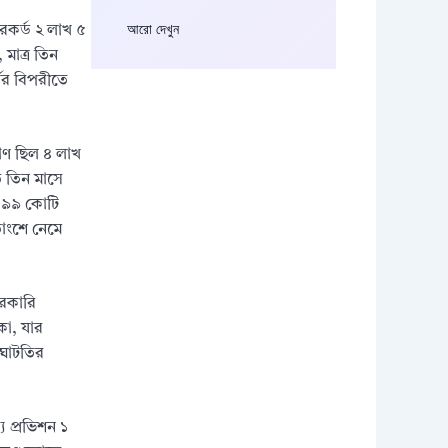
আরো দেখুন
রেকর্ড ২ লাখ ৫
মাত্র তিন
ের বিপরীতে
মাণ ছিল ৪ লাখ
ত তিন মাসে
 ৩৯৯ কোটি
তাংশে নেমে
সরকারি
কা, যার
 ঘাটতির
য প্রভিশন ১