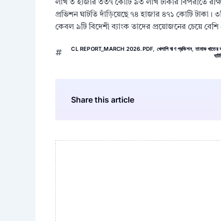
লাখ ৩ হাজার ৩৩৭ কোটি ৯৩ লাখ টাকার বিপরীতে রক্ষিত 
প্রভিশন ঘাটতি দাঁড়িয়েছে ৭৪ হাজার ৪৭১ কোটি টাকা। ৩ট
কেবল ৯টি বিদেশী ব্যাংক তাদের প্রয়োজনের চেয়ে বেশি প্
CL REPORT_MARCH 2026.PDF
,
খেলাপি ঋণ প্রভিশন
,
তামাক খাতের ক
ঘাট
Share this article