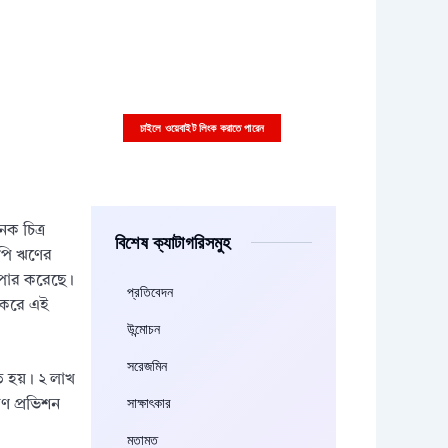
আপনারা চাইলে কাস্টম বিজ্ঞাপন
এইখানে দিতে পারেন
বিজ্ঞাপনের ছবি বা ভিডিও সাইজ ৩৩৬x২৮০
পিক্সাল হতে হবে
চাইলে ওয়েবাইট লিংক করাতে পারেন
ক চিত্র
বিশেষ ক্যাটাগরিসমুহ
াপি ঋণের
 পার করেছে।
প্রতিবেদন
ণ করে এই
উন্মোচন
সরেজমিন
ে হয়। ২ লাখ
সাক্ষাৎকার
ণ প্রভিশন
মতামত