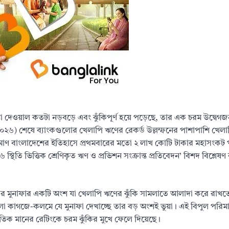
্তা দেওয়াল কতটা নড়বড়ে এবং ঝুঁকিপূর্ণ হয়ে পড়েছে, তার এক চরম উদ্বেগজন
্চ ২০২৬) শেষে ব্যাংকগুলোর খেলাপি ঋণের রেকর্ড উল্লম্ফনের পাশাপাশি খেল
 পরিমাণ বাংলাদেশের ইতিহাসে প্রথমবারের মতো ২ লাখ কোটি টাকার মহাসংকট
৬ স্থিতি ভিত্তিক শ্রেণিকৃত ঋণ ও প্রভিশন সংক্রান্ত প্রতিবেদন’ বিশদ বিশ্লেষ
কের মুনাফার একটি অংশ যা খেলাপি ঋণের ঝুঁকি সামলাতে আলাদা করে রাখত
ুলো কাগজে-কলমে যে মুনাফা দেখাচ্ছে তার বড় অংশই ভুয়া। এই বিপুল পরিমা
্জাতিক মানের রেটিংকে চরম ঝুঁকির মুখে ফেলে দিয়েছে।