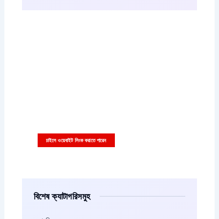
আপনারা চাইলে কাস্টম বিজ্ঞাপন এইখানে দিতে পারেন
বিজ্ঞাপনের ছবি বা ভিডিও সাইজ ৩৩৬x২৮০ পিক্সাল হতে হবে
চাইলে ওয়েবাইট লিংক করাতে পারেন
বিশেষ ক্যাটাগরিসমুহ