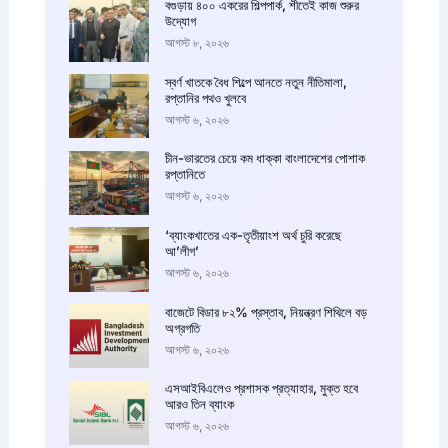
বগুড়ায় ৪০০ একরের শিল্পপার্ক, শীতেই কাজ শুরুর
উদ্যোগ
আগস্ট ৮, ২০২৬
স্বর্ণ খাতকে বৈধ শিল্পে আনতে নতুন নীতিমালা,
রপ্তানির পথও খুলবে
আগস্ট ৬, ২০২৬
চীন-ভারতের চেয়ে কম ধাক্কা বাংলাদেশের পোশাক
রপ্তানিতে
আগস্ট ৬, ২০২৬
‘ব্যাংকখাতের এক-তৃতীয়াংশ অর্থ চুরি করেছে
আ’লীগ’
আগস্ট ৬, ২০২৬
বাজেটে বিডার ৮২% প্রস্তাব, নিয়ন্ত্রণ শিথিলে বড়
অগ্রগতি
আগস্ট ৬, ২০২৬
এসআইবিএলেও প্রশাসক প্রত্যাহার, মুক্ত হবে
আরও তিন ব্যাংক
আগস্ট ৬, ২০২৬