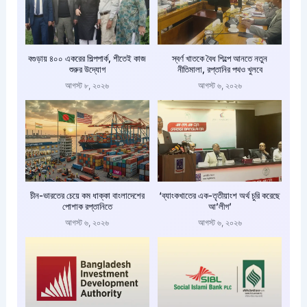
বগুড়ায় ৪০০ একরের শিল্পপার্ক, শীতেই কাজ
স্বর্ণ খাতকে বৈধ শিল্পে আনতে নতুন
শুরুর উদ্যোগ
নীতিমালা, রপ্তানির পথও খুলবে
আগস্ট ৮, ২০২৬
আগস্ট ৬, ২০২৬
চীন-ভারতের চেয়ে কম ধাক্কা বাংলাদেশের
‘ব্যাংকখাতের এক-তৃতীয়াংশ অর্থ চুরি করেছে
পোশাক রপ্তানিতে
আ’লীগ’
আগস্ট ৬, ২০২৬
আগস্ট ৬, ২০২৬