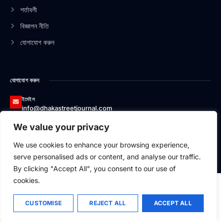
n
শর্তাবলী
বিজ্ঞাপন নীতি
যোগাযোগ করুন
যোগাযোগ করুন
ইমেইল
info@dhakastreetjournal.com
We value your privacy
ফোন
০১৩২৬৬২০০১৭৪
We use cookies to enhance your browsing experience,
ঠিকানা
serve personalised ads or content, and analyse our traffic.
বাসা#১২/১, এভিনিউ-১, ব্লক-বি, সেকশন-১, মিরপুর, ঢাকা-১২১৬
By clicking "Accept All", you consent to our use of
cookies.
CUSTOMISE
REJECT ALL
ACCEPT ALL
২০২৬
Dhaka Street Journal,
All Rights Reserved.
Technical Partner
Adelink Solutions Ltd.