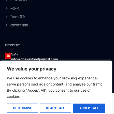
f
i
n
শর্তাবলী
বিজ্ঞাপন নীতি
যোগাযোগ করুন
যোগাযোগ করুন
ইমেইল
info@dhakastreetjournal.com
We value your privacy
ফোন
০১৩২৬৬২০০১৭৪
We use cookies to enhance your browsing experience,
ঠিকানা
serve personalised ads or content, and analyse our traffic.
বাসা#১২/১, এভিনিউ-১, ব্লক-বি, সেকশন-১, মিরপুর, ঢাকা-১২১৬
By clicking "Accept All", you consent to our use of
cookies.
CUSTOMISE
REJECT ALL
ACCEPT ALL
২০২৬
Dhaka Street Journal,
All Rights Reserved.
Technical Partner
Adelink Solutions Ltd.