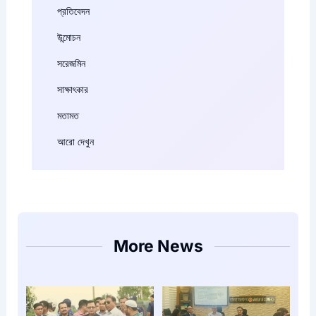
প্রতিবেদন
উন্মোচন
সরেজমিন
সাক্ষাৎকার
মতামত
আরো দেখুন
More News