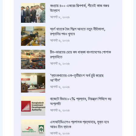
বগুড়ায় ৪০০ একরের শিল্পপার্ক, শীতেই কাজ শুরুর
উদ্যোগ
আগস্ট ৮, ২০২৬
স্বর্ণ খাতকে বৈধ শিল্পে আনতে নতুন নীতিমালা,
রপ্তানির পথও খুলবে
আগস্ট ৬, ২০২৬
চীন-ভারতের চেয়ে কম ধাক্কা বাংলাদেশের পোশাক
রপ্তানিতে
আগস্ট ৬, ২০২৬
‘ব্যাংকখাতের এক-তৃতীয়াংশ অর্থ চুরি করেছে
আ’লীগ’
আগস্ট ৬, ২০২৬
বাজেটে বিডার ৮২% প্রস্তাব, নিয়ন্ত্রণ শিথিলে বড়
অগ্রগতি
আগস্ট ৬, ২০২৬
এসআইবিএলেও প্রশাসক প্রত্যাহার, মুক্ত হবে
আরও তিন ব্যাংক
আগস্ট ৬, ২০২৬