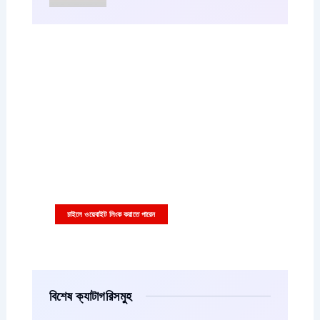
আপনারা চাইলে কাস্টম বিজ্ঞাপন এইখানে দিতে পারেন
বিজ্ঞাপনের ছবি বা ভিডিও সাইজ ৩৩৬x২৮০ পিক্সাল হতে হবে
চাইলে ওয়েবাইট লিংক করাতে পারেন
বিশেষ ক্যাটাগরিসমুহ