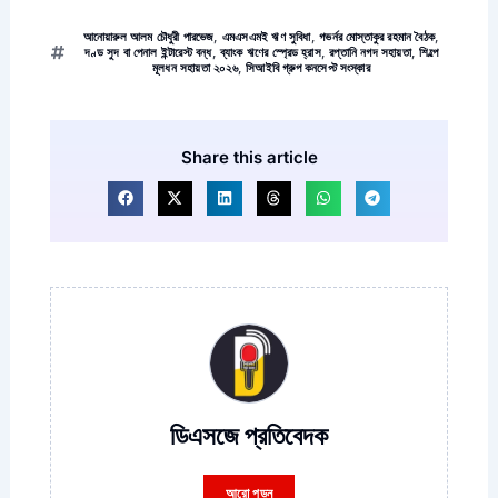
আনোয়ারুল আলম চৌধুরী পারভেজ
,
এমএসএমই ঋণ সুবিধা
,
গভর্নর মোস্তাকুর রহমান বৈঠক
,
দণ্ড সুদ বা পেনাল ইন্টারেস্ট বন্ধ
,
ব্যাংক ঋণের স্প্রেড হ্রাস
,
রপ্তানি নগদ সহায়তা
,
শিল্পে
মূলধন সহায়তা ২০২৬
,
সিআইবি গ্রুপ কনসেপ্ট সংস্কার
Share this article
ডিএসজে প্রতিবেদক
আরো পড়ুন