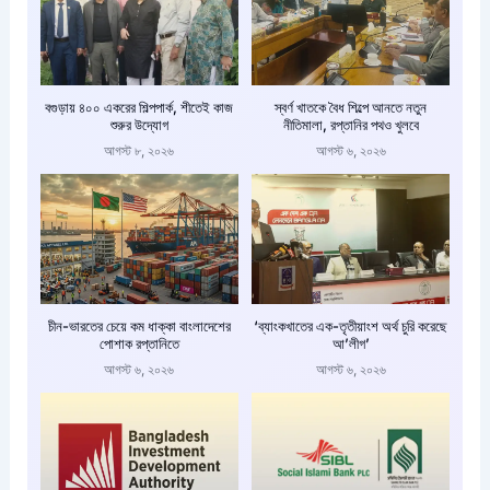
বগুড়ায় ৪০০ একরের শিল্পপার্ক, শীতেই কাজ
স্বর্ণ খাতকে বৈধ শিল্পে আনতে নতুন
শুরুর উদ্যোগ
নীতিমালা, রপ্তানির পথও খুলবে
আগস্ট ৮, ২০২৬
আগস্ট ৬, ২০২৬
চীন-ভারতের চেয়ে কম ধাক্কা বাংলাদেশের
‘ব্যাংকখাতের এক-তৃতীয়াংশ অর্থ চুরি করেছে
পোশাক রপ্তানিতে
আ’লীগ’
আগস্ট ৬, ২০২৬
আগস্ট ৬, ২০২৬