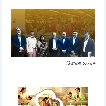
o
g
t
b
d
d
o
r
t
e
i
s
k
a
e
n
-
m
r
-
f
i
n
ডিএসজে কোলাজ