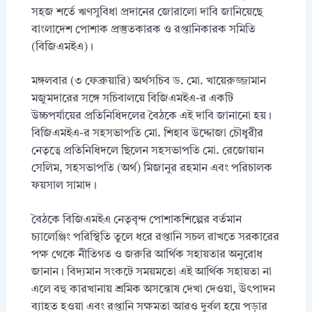
সহজ শর্তে ঋণসুবিধা প্রদানের জোরালো দাবি জানিয়েছে
বাংলাদেশ পোশাক প্রস্তুতকারক ও রপ্তানিকারক সমিতি
(বিজিএমইএ)।
মঙ্গলবার (৩ ফেব্রুয়ারি) অর্থসচিব ড. মো. খায়েরুজ্জামান
মজুমদারের সঙ্গে সচিবালয়ে বিজিএমইএ-র একটি
উচ্চপর্যায়ের প্রতিনিধিদলের বৈঠকে এই দাবি জানানো হয়।
বিজিএমইএ-র সহসভাপতি মো. শিহাব উদ্দোজা চৌধুরীর
নেতৃত্বে প্রতিনিধিদলে ছিলেন সহসভাপতি মো. রেজোয়ান
সেলিম, সহসভাপতি (অর্থ) মিজানুর রহমান এবং পরিচালক
ফয়সাল সামাদ।
বৈঠকে বিজিএমইএ নেতৃবৃন্দ পোশাকশিল্পের বর্তমান
চ্যালেঞ্জিং পরিস্থিতি তুলে ধরে রপ্তানি সচল রাখতে সরকারের
পক্ষ থেকে নীতিগত ও জরুরি আর্থিক সহায়তার অনুরোধ
জানান। বিদ্যমান সংকটে সময়মতো এই আর্থিক সহায়তা না
এলে বহু কারখানায় শ্রমিক অসন্তোষ দেখা দেওয়া, উৎপাদন
ব্যাহত হওয়া এবং রপ্তানি সক্ষমতা আরও দুর্বল হয়ে পড়ার