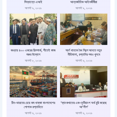
সিদ্ধান্তে এআই
আন্তর্জাতিক আইনজীবীরা
আগস্ট ৯, ২০২৬
আগস্ট ৯, ২০২৬
বগুড়ায় ৪০০ একরের শিল্পপার্ক, শীতেই কাজ
স্বর্ণ খাতকে বৈধ শিল্পে আনতে নতুন
শুরুর উদ্যোগ
নীতিমালা, রপ্তানির পথও খুলবে
আগস্ট ৮, ২০২৬
আগস্ট ৬, ২০২৬
চীন-ভারতের চেয়ে কম ধাক্কা বাংলাদেশের
‘ব্যাংকখাতের এক-তৃতীয়াংশ অর্থ চুরি করেছে
পোশাক রপ্তানিতে
আ’লীগ’
আগস্ট ৬, ২০২৬
আগস্ট ৬, ২০২৬