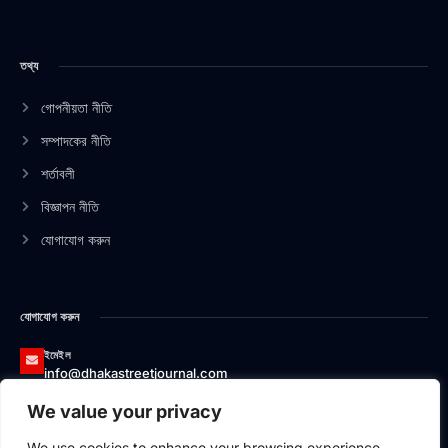
c
n
s
u
e
k
t
t
b
e
a
u
তথ্য
o
d
g
b
o
i
r
e
k
n
a
গোপনীয়তা নীতি
-
-
m
সম্পাদকের নীতি
f
i
n
শর্তাবলী
বিজ্ঞাপন নীতি
যোগাযোগ করুন
যোগাযোগ করুন
ইমেইল
info@dhakastreetjournal.com
We value your privacy
ফোন
০১৩২৬৬২০০১৭৪
We use cookies to enhance your browsing experience,