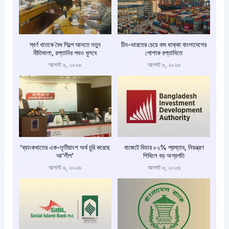
স্বর্ণ খাতকে বৈধ শিল্পে আনতে নতুন
চীন-ভারতের চেয়ে কম ধাক্কা বাংলাদেশের
নীতিমালা, রপ্তানির পথও খুলবে
পোশাক রপ্তানিতে
আগস্ট ৬, ২০২৬
আগস্ট ৬, ২০২৬
‘ব্যাংকখাতের এক-তৃতীয়াংশ অর্থ চুরি করেছে
বাজেটে বিডার ৮২% প্রস্তাব, নিয়ন্ত্রণ
আ’লীগ’
শিথিলে বড় অগ্রগতি
আগস্ট ৬, ২০২৬
আগস্ট ৬, ২০২৬