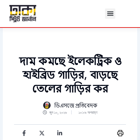
Skip
to
content
দাম কমছে ইলেকট্রিক ও
হাইব্রিড গাড়ির, বাড়ছে
তেলের গাড়ির কর
ডিএসজে প্রতিবেদক
জুন ১০, ২০২৬
১০:০৯ অপরাহ্ণ
F
I
X
Y
L
T
a
n
-
o
i
h