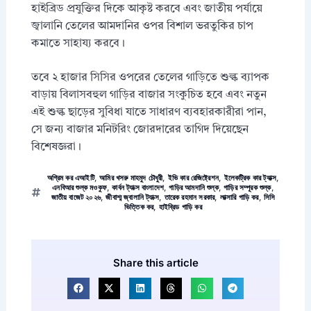
হাইব্রিড প্রযুক্তির দিকে আকৃষ্ট করবে এবং জাতীয় পর্যায়ে
জ্বালানি তেলের আমদানির ওপর বিশাল ভরতুকির চাপ
কমাতে সাহায্য করবে।
তবে ২ হাজার সিসির ওপরের তেলের গাড়িতে শুল্ক ব্যাপক
বাড়ায় বিলাসবহুল গাড়ির বাজার সংকুচিত হবে এবং নতুন
এই শুল্ক ছাড়ের সুবিধা যাতে সাধারণ ব্যবহারকারীরা পান,
সে জন্য বাজার মনিটরিং জোরদারের তাগিদ দিয়েছেন
বিশেষজ্ঞরা।
অগ্রিম কর এআইটি
,
আমির খসরু মাহমুদ চৌধুরী
,
ইভি কার রেজিষ্ট্রেশন
,
ইলেকট্রিক কার ট্যাক্স
,
এনবিআর শুল্ক মওকুফ
,
কার্বন ট্যাক্স বাংলাদেশ
,
গাড়ির আমদানি শুল্ক
,
গাড়ির সম্পূরক শুল্ক
,
জাতীয় বাজেট ২০২৬
,
জীবাশ্ম জ্বালানি ট্যাক্স
,
তারেক রহমান সরকার
,
লাক্সারি গাড়ি কর
,
সিসি
ভিত্তিক কর
,
হাইব্রিড গাড়ি কর
Share this article