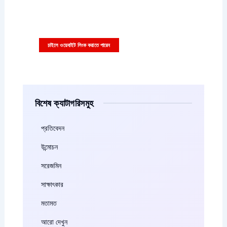
আপনারা চাইলে কাস্টম বিজ্ঞাপন এইখানে দিতে পারেন
বিজ্ঞাপনের ছবি বা ভিডিও সাইজ ৩৩৬x২৮০ পিক্সাল হতে হবে
চাইলে ওয়েবাইট লিংক করাতে পারেন
বিশেষ ক্যাটাগরিসমুহ
প্রতিবেদন
উন্মোচন
সরেজমিন
সাক্ষাৎকার
মতামত
আরো দেখুন