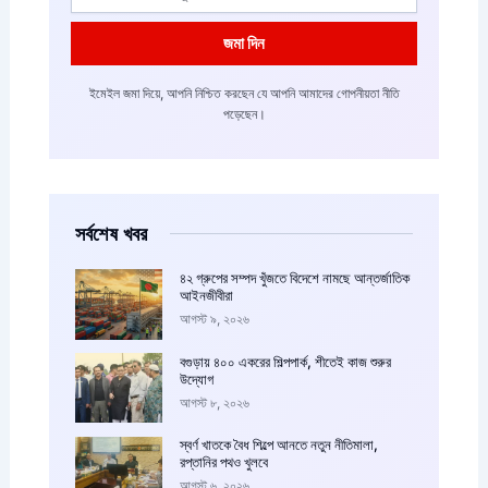
জমা দিন
ইমেইল জমা দিয়ে, আপনি নিশ্চিত করছেন যে আপনি আমাদের গোপনীয়তা নীতি
পড়েছেন।
সর্বশেষ খবর
৪২ গ্রুপের সম্পদ খুঁজতে বিদেশে নামছে আন্তর্জাতিক
আইনজীবীরা
আগস্ট ৯, ২০২৬
বগুড়ায় ৪০০ একরের শিল্পপার্ক, শীতেই কাজ শুরুর
উদ্যোগ
আগস্ট ৮, ২০২৬
স্বর্ণ খাতকে বৈধ শিল্পে আনতে নতুন নীতিমালা,
রপ্তানির পথও খুলবে
আগস্ট ৬, ২০২৬