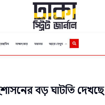
রেজমিন
সাক্ষাৎকার
মতামত
আরো দেখুন
সুশাসনের বড় ঘাটতি দেখছে