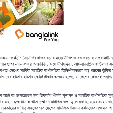
িক উন্নয়ন কর্মসূচি (এডিপি) বাস্তবায়নের মধ্যে নীতিগত বড় ধরনের সংযোগহীন
ছাড়া নতুন প্রকল্প অন্তর্ভুক্তি, ক্রয়ে দীর্ঘসূত্রতা, আমলাতান্ত্রিক জটিলতা 
ণতা দেশের সার্বিক সামষ্টিক অর্থনৈতিক স্থিতিশীলতাকে বড় ধরনের ঝুঁকির
 কোষাগারের হাজার হাজার কোটি টাকার অপচয় হচ্ছে, যা দেশের টেকসই প্রবৃদ্ধ
েশ অ্যাট আ ক্রসরোডস অব রিফর্মস’ শীর্ষক সুশাসন ও সামষ্টিক অর্থনৈতিক মূল্
িয়ার এই নাজুক চিত্র ও তীব্র সুশাসন ঘাটতির কথা তুলে ধরা হয়েছে। ২০২৪ 
 সরকারের দায়িত্ব গ্রহণের পর দেশের সামগ্রিক উন্নয়ন কর্মযজ্ঞের সক্ষমতা 