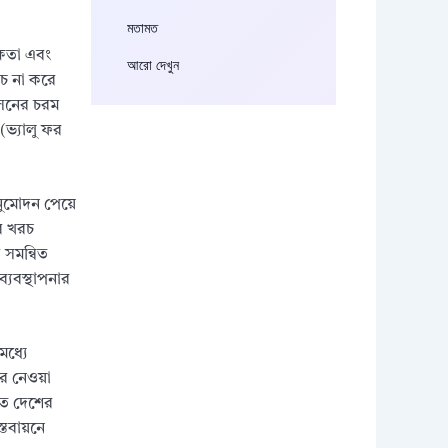
মতামত
ক্ষতা এবং
আরো দেখুন
রচ না করে
াসনের চরম
(ভ্যালু ফর
অনুমোদন পেয়ে
ের খরচ
 সমন্বিত
্যবস্থাপনার
মধ্যে
রে নেওয়া
নত দেশের
্তবায়নে