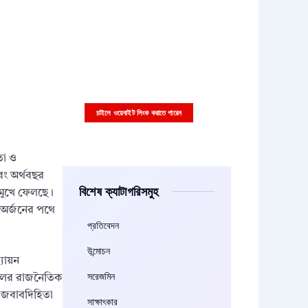
আপনারা চাইলে কাস্টম বিজ্ঞাপন
এইখানে দিতে পারেন
বিজ্ঞাপনের ছবি বা ভিডিও সাইজ ৩৩৬x২৮০
পিক্সাল হতে হবে
চাইলে ওয়েবাইট লিংক করাতে পারেন
তা ও
এবং অর্থবছর
বিশেষ ক্যাটাগরিসমুহ
 মুখে ফেলছে।
ি অর্জনের পথে
প্রতিবেদন
উন্মোচন
যায়ন
সরেজমিন
সালের রাজনৈতিক
ও জবাবদিহিতা
সাক্ষাৎকার