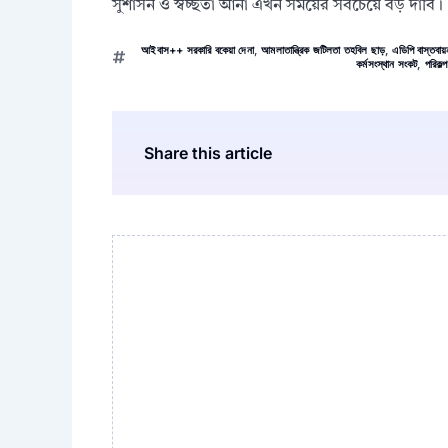
সুশাসন ও স্বচ্ছতা আনা এখন সময়ের সবচেয়ে বড় দাবি।
আইবাস++ সরকারি বকেয়া দেনা
,
আমলাতান্ত্রিক জটিলতা তহবিল ছাড়
,
এডিপি বাস্তবায
কর্মসংস্থান সংকট
,
পরিকল
Share this article