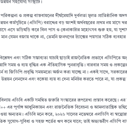
উন্নয়ন সহযোগী সংস্থাটি।
িকল্পনা ও প্রকল্প বাস্তবায়নের দীর্ঘমেয়াদি দুর্বলতা মূলত প্রাতিষ্ঠানিক অদ
্নয়ন কর্মসূচিতে (এডিপি) বরাদ্দের বড় অংশই অর্থবছরের প্রথম নয় মাসে খ
াসে এসে তড়িঘড়ি করে বিল পাস ও কেনাকাটার মহোৎসব শুরু হয়, যা সুশ
 মান যেমন বজায় থাকে না, তেমনি জনগণের ট্যাক্সের পয়সার সঠিক ব্যবহার 
তি বিশ্লেষণ এবং সঠিক সম্ভাব্যতা যাচাই ছাড়াই রাজনৈতিক প্রভাবে এডিপিতে 
মেয়াদি সময় ও ব্যয় বৃদ্ধির এক ঐতিহাসিক পুনরাবৃত্তি। বারবার সময় ও প্রকল্প
র্ন বা জিডিপি প্রবৃদ্ধি সময়মতো অর্জন করা যাচ্ছে না। একই সাথে, সরকারের
উন্নয়ন লেনদেন এবং বকেয়া ব্যয় বা দেনা মনিটর করতে পারে না, যা প্রকল্প ব
কাবিলায় এডিবি একটি সমন্বিত জরুরি সংস্কারের রূপরেখা প্রস্তাব করেছে। এর 
এর পূর্ণাঙ্গ আধুনিকায়ন এবং রাজনৈতিক বিবেচনা ও আমলাতান্ত্রিক তদ্বি
ওয়া অন্যতম। এডিবি মনে করে, ২০২৬ সালের নভেম্বরে এলডিসি বা স্বল্পোন্
াতিক সুযোগ-সুবিধা ও সহজ শর্তের ঋণ কমে যাবে; তাই অভ্যন্তরীণ এডিপি বাস