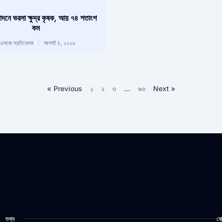
াদনে ভরসা ক্ষুদ্র কৃষক, আয় ৭৪ শতাংশ
কম
িএসজে প্রতিবেদক
আগস্ট ৪, ২০২৬
« Previous
১
২
৩
…
৬৩
Next »
তথ্য
যো