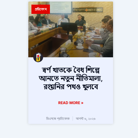
প্রতিবেদন
স্বর্ণ খাতকে বৈধ শিল্পে
আনতে নতুন নীতিমালা,
রপ্তানির পথও খুলবে
READ MORE »
ডিএসজে প্রতিবেদক
আগস্ট ৬, ২০২৬