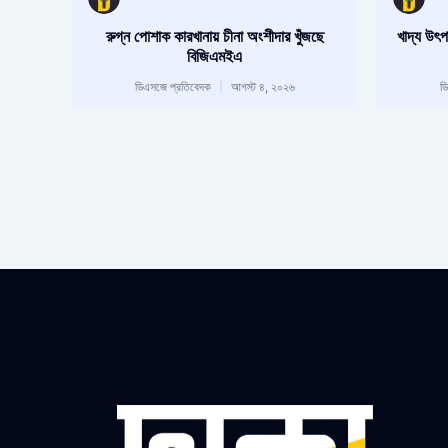
রুগ্ন পোশাক কারখানায় চীনা অংশীদার খুঁজছে
খাদ্য উৎপ
বিজিএমইএ
ডিএসজে প্রতিবেদক
আগস্ট ৪, ২০২৬
ড