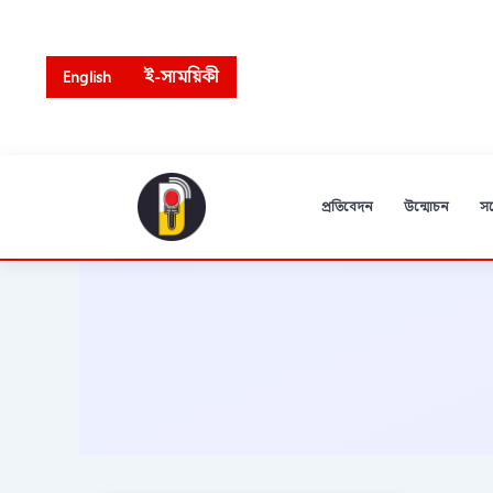
Skip
to
content
English
ই-সাময়িকী
প্রতিবেদন
উন্মোচন
স