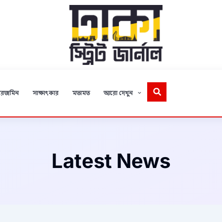
রেজমিন
সাক্ষাৎকার
মতামত
আরো দেখুন
Latest News