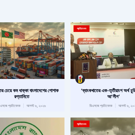
Page
Page
Page
Page
প্রতিবেদন
ের চেয়ে কম ধাক্কা বাংলাদেশের পোশাক
‘ব্যাংকখাতের এক-তৃতীয়াংশ অর্থ চুর
রপ্তানিতে
আ’লীগ’
িএসজে প্রতিবেদক
আগস্ট ৬, ২০২৬
ডিএসজে প্রতিবেদক
আগস্ট ৬, ২০
প্রতিবেদন