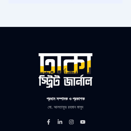
প্রধান সম্পাদক ও প্রকাশক
মো. আলতাফুর রহমান মাসুদ
F
L
I
Y
a
i
n
o