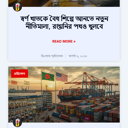
স্বর্ণ খাতকে বৈধ শিল্পে আনতে নতুন
নীতিমালা, রপ্তানির পথও খুলবে
READ MORE »
ডিএসজে প্রতিবেদক
আগস্ট ৬, ২০২৬
প্রতিবেদন