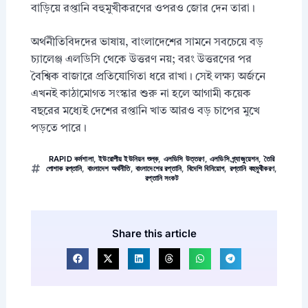
বাড়িয়ে রপ্তানি বহুমুখীকরণের ওপরও জোর দেন তারা।
অর্থনীতিবিদদের ভাষায়, বাংলাদেশের সামনে সবচেয়ে বড়
চ্যালেঞ্জ এলডিসি থেকে উত্তরণ নয়; বরং উত্তরণের পর
বৈশ্বিক বাজারে প্রতিযোগিতা ধরে রাখা। সেই লক্ষ্য অর্জনে
এখনই কাঠামোগত সংস্কার শুরু না হলে আগামী কয়েক
বছরের মধ্যেই দেশের রপ্তানি খাত আরও বড় চাপের মুখে
পড়তে পারে।
RAPID কর্মশালা
,
ইউরোপীয় ইউনিয়ন শুল্ক
,
এলডিসি উত্তরণ
,
এলডিসি গ্র্যাজুয়েশন
,
তৈরি
পোশাক রপ্তানি
,
বাংলাদেশ অর্থনীতি
,
বাংলাদেশের রপ্তানি
,
বিদেশি বিনিয়োগ
,
রপ্তানি বহুমুখীকরণ
,
রপ্তানি সংকট
Share this article