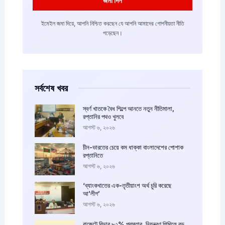
জমা দিন
ইমেইল জমা দিয়ে, আপনি নিশ্চিত করছেন যে আপনি আমাদের গোপনীয়তা নীতি
পড়েছেন।
সর্বশেষ খবর
স্বর্ণ খাতকে বৈধ শিল্পে আনতে নতুন নীতিমালা,
রপ্তানির পথও খুলবে
আগস্ট ৬, ২০২৬
চীন-ভারতের চেয়ে কম ধাক্কা বাংলাদেশের পোশাক
রপ্তানিতে
আগস্ট ৬, ২০২৬
‘ব্যাংকখাতের এক-তৃতীয়াংশ অর্থ চুরি করেছে
আ’লীগ’
আগস্ট ৬, ২০২৬
বাজেটে বিডার ৮২% প্রস্তাব, নিয়ন্ত্রণ শিথিলে বড়