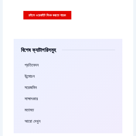
বিজ্ঞাপনের ছবি বা ভিডিও সাইজ ৩৩৬x২৮০ পিক্সাল হতে হবে
চাইলে ওয়েবাইট লিংক করাতে পারেন
বিশেষ ক্যাটাগরিসমুহ
প্রতিবেদন
উন্মোচন
সরেজমিন
সাক্ষাৎকার
মতামত
আরো দেখুন