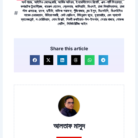
অর্থ পাচার
,
আইপিও কেলেঙ্কারি
,
আর্থিক অনিয়ম
,
ইনভেস্টিগেশন রিপোর্ট
,
এক্স-পার্টি সিদ্ধান্ত
,
কপারটেক ইন্ডাস্ট্রিজ
,
খায়রুল হোসেন
,
গ্রেফতার
,
জালিয়াতি
,
ডিএসই
,
ঢাকা বিশ্ববিদ্যালয়
,
ঢাকা
স্টক এক্সচেঞ্জ
,
দুদক
,
দুর্নীতি
,
নাফিজ শরাফত
,
পুঁজিবাজার
,
বন্ড ইস্যু
,
বিএসইসি
,
বিএসইসির
সাবেক চেয়ারম্যান
,
বিনিয়োগকারী
,
বেস্ট হোল্ডিংস
,
মিউচুয়াল ফান্ড
,
যুক্তরাষ্ট্র
,
রেস অ্যাসেট
ম্যানেজমেন্ট
,
ল মেরিডিয়ান
,
লোন ডিফল্ট
,
শিবলী রুবাইয়াত-উল-ইসলাম
,
শেয়ার বাজার
,
শোকজ
নোটিশ
,
সিকিউরিটিজ আইন
Share this article
আলতাফ মাসুদ