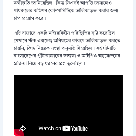
অস্বীকৃতি জানিয়েছিল। কিন্তু ডিএসই আপত্তি জানালেও
খায়রুলের কমিশন কোম্পানিটিকে তালিকাভুক্ত করার জন্য
চাপ প্রয়োগ করে।
এটি বাজারে একটি নজিরবিহীন পরিস্থিতির সৃষ্টি করেছিল
যেখানে স্টক এক্সচেঞ্জ অনিয়মের কারণে তালিকাভুক্ত করতে
চায়নি, কিন্তু নিয়ন্ত্রক সংস্থা অনুমতি দিয়েছিল। এই ঘটনাটি
বাংলাদেশের পুঁজিবাজারের স্বচ্ছতা ও আইপিও অনুমোদনের
প্রক্রিয়া নিয়ে বড় ধরনের প্রশ্ন তুলেছিল।