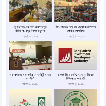
স্বর্ণ খাতকে বৈধ শিল্পে আনতে নতুন
চীন-ভারতের চেয়ে কম ধাক্কা বাংলাদেশের
নীতিমালা, রপ্তানির পথও খুলবে
পোশাক রপ্তানিতে
আগস্ট ৬, ২০২৬
আগস্ট ৬, ২০২৬
‘ব্যাংকখাতের এক-তৃতীয়াংশ অর্থ চুরি করেছে
বাজেটে বিডার ৮২% প্রস্তাব, নিয়ন্ত্রণ
আ’লীগ’
শিথিলে বড় অগ্রগতি
আগস্ট ৬, ২০২৬
আগস্ট ৬, ২০২৬