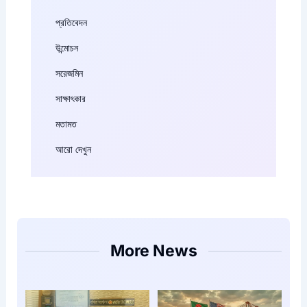
প্রতিবেদন
উন্মোচন
সরেজমিন
সাক্ষাৎকার
মতামত
আরো দেখুন
More News