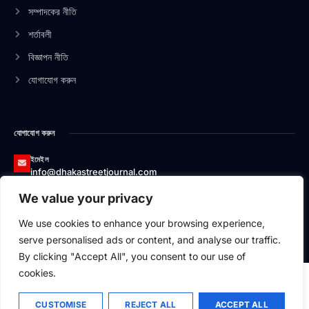
-
-
m
সম্পাদকের নীতি
f
i
n
শর্তাবলী
বিজ্ঞাপন নীতি
যোগাযোগ করুন
যোগাযোগ করুন
ইমেইল
info@dhakastreetjournal.com
We value your privacy
ফোন
০১৩২৬৬২০০১৭৪
We use cookies to enhance your browsing experience,
ঠিকানা
serve personalised ads or content, and analyse our traffic.
বাসা#১২/১, এভিনিউ-১, ব্লক-বি, সেকশন-১, মিরপুর, ঢাকা-১২১৬
By clicking "Accept All", you consent to our use of
cookies.
CUSTOMISE
REJECT ALL
ACCEPT ALL