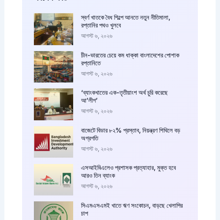
স্বর্ণ খাতকে বৈধ শিল্পে আনতে নতুন নীতিমালা,
রপ্তানির পথও খুলবে
আগস্ট ৬, ২০২৬
চীন-ভারতের চেয়ে কম ধাক্কা বাংলাদেশের পোশাক
রপ্তানিতে
আগস্ট ৬, ২০২৬
‘ব্যাংকখাতের এক-তৃতীয়াংশ অর্থ চুরি করেছে
আ’লীগ’
আগস্ট ৬, ২০২৬
বাজেটে বিডার ৮২% প্রস্তাব, নিয়ন্ত্রণ শিথিলে বড়
অগ্রগতি
আগস্ট ৬, ২০২৬
এসআইবিএলেও প্রশাসক প্রত্যাহার, মুক্ত হবে
আরও তিন ব্যাংক
আগস্ট ৬, ২০২৬
সিএমএসএমই খাতে ঋণ সংকোচন, বাড়ছে খেলাপির
চাপ