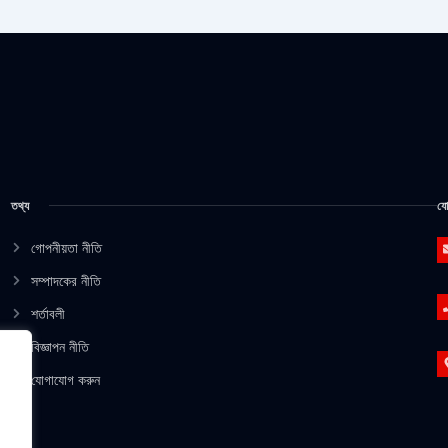
তথ্য
যো
গোপনীয়তা নীতি
সম্পাদকের নীতি
শর্তাবলী
বিজ্ঞাপন নীতি
যোগাযোগ করুন