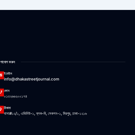
গাযোগ করুন
ইমেইল
info@dhakastreetjournal.com
ফোন
০১৩২৬৬২০০১৭৪
ঠিকানা
বাসা#১২/১, এভিনিউ-১, ব্লক-বি, সেকশন-১, মিরপুর, ঢাকা-১২১৬