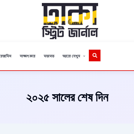
রেজমিন
সাক্ষাৎকার
মতামত
আরো দেখুন
২০২৫ সালের শেষ দিন