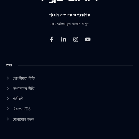
প্রধান সম্পাদক ও প্রকাশক
মো. আলতাফুর রহমান মাসুদ
F
L
I
Y
a
i
n
o
c
n
s
u
e
k
t
t
b
e
a
u
তথ্য
o
d
g
b
o
i
r
e
k
n
a
গোপনীয়তা নীতি
-
-
m
সম্পাদকের নীতি
f
i
n
শর্তাবলী
বিজ্ঞাপন নীতি
যোগাযোগ করুন