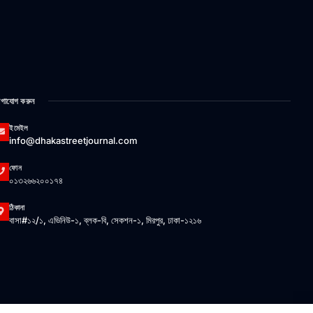
গাযোগ করুন
ইমেইল
info@dhakastreetjournal.com
ফোন
০১৩২৬৬২০০১৭৪
ঠিকানা
বাসা#১২/১, এভিনিউ-১, ব্লক-বি, সেকশন-১, মিরপুর, ঢাকা-১২১৬