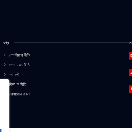
তথ্য
যো
গোপনীয়তা নীতি
সম্পাদকের নীতি
শর্তাবলী
বিজ্ঞাপন নীতি
যোগাযোগ করুন