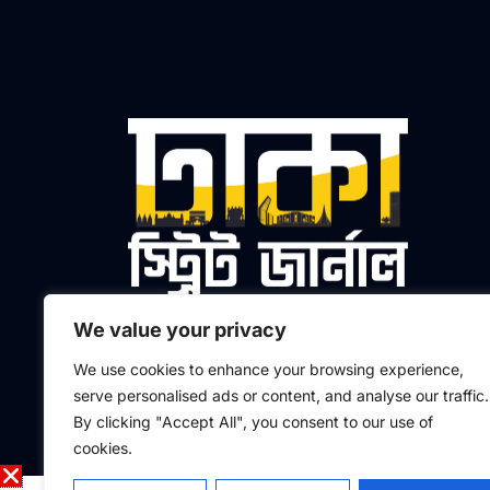
We value your privacy
প্রধান সম্পাদক ও প্রকাশক
We use cookies to enhance your browsing experience,
মো. আলতাফুর রহমান মাসুদ
serve personalised ads or content, and analyse our traffic.
By clicking "Accept All", you consent to our use of
F
L
I
Y
a
i
n
o
cookies.
c
n
s
u