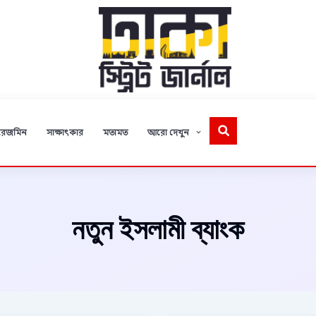
রেজমিন
সাক্ষাৎকার
মতামত
আরো দেখুন
নতুন ইসলামী ব্যাংক