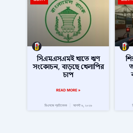
সিএমএসএমই খাতে ঋণ
শি
সংকোচন, বাড়ছে খেলাপির
অ
চাপ
READ MORE »
ডিএসজে প্রতিবেদক
আগস্ট ৬, ২০২৬