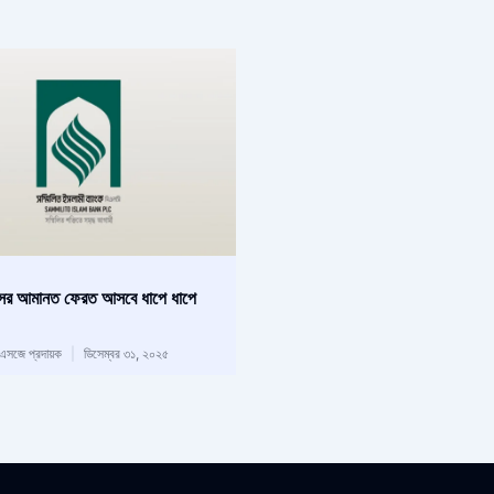
াসের আমানত ফেরত আসবে ধাপে ধাপে
িএসজে প্রদায়ক
ডিসেম্বর ৩১, ২০২৫