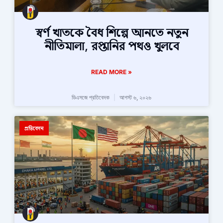
স্বর্ণ খাতকে বৈধ শিল্পে আনতে নতুন
নীতিমালা, রপ্তানির পথও খুলবে
READ MORE »
ডিএসজে প্রতিবেদক
আগস্ট ৬, ২০২৬
প্রতিবেদন