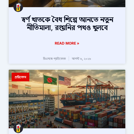
স্বর্ণ খাতকে বৈধ শিল্পে আনতে নতুন
নীতিমালা, রপ্তানির পথও খুলবে
READ MORE »
ডিএসজে প্রতিবেদক
আগস্ট ৬, ২০২৬
প্রতিবেদন