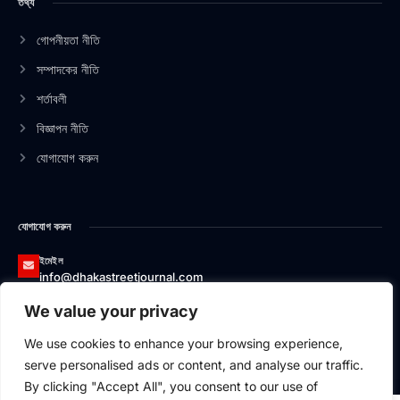
তথ্য
o
d
g
b
o
i
r
e
k
n
a
গোপনীয়তা নীতি
-
-
m
সম্পাদকের নীতি
f
i
n
শর্তাবলী
বিজ্ঞাপন নীতি
যোগাযোগ করুন
যোগাযোগ করুন
ইমেইল
info@dhakastreetjournal.com
We value your privacy
ফোন
০১৩২৬৬২০০১৭৪
We use cookies to enhance your browsing experience,
ঠিকানা
serve personalised ads or content, and analyse our traffic.
বাসা#১২/১, এভিনিউ-১, ব্লক-বি, সেকশন-১, মিরপুর, ঢাকা-১২১৬
By clicking "Accept All", you consent to our use of