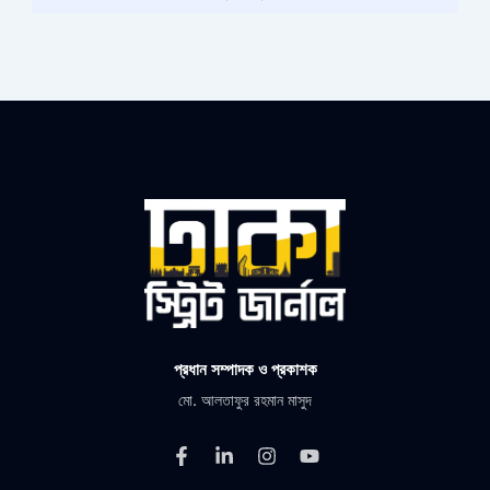
প্রধান সম্পাদক ও প্রকাশক
মো. আলতাফুর রহমান মাসুদ
F
L
I
Y
a
i
n
o