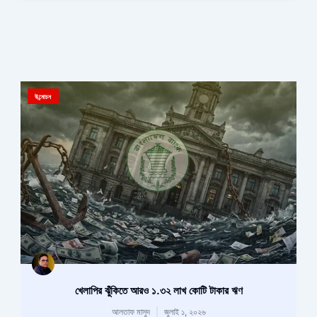
উন্মোচন
খেলাপির ঝুঁকিতে আরও ১.৩২ লাখ কোটি টাকার ঋণ
আলতাফ মাসুদ
জুলাই ১, ২০২৬