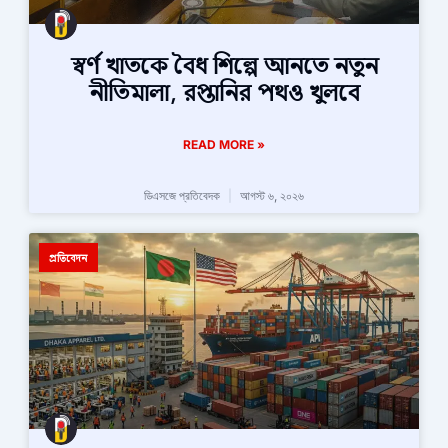
স্বর্ণ খাতকে বৈধ শিল্পে আনতে নতুন
নীতিমালা, রপ্তানির পথও খুলবে
READ MORE »
ডিএসজে প্রতিবেদক
আগস্ট ৬, ২০২৬
প্রতিবেদন