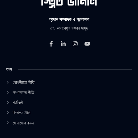
প্রধান সম্পাদক ও প্রকাশক
মো. আলতাফুর রহমান মাসুদ
F
L
I
Y
a
i
n
o
c
n
s
u
e
k
t
t
b
e
a
u
তথ্য
o
d
g
b
o
i
r
e
k
n
a
গোপনীয়তা নীতি
-
-
m
সম্পাদকের নীতি
f
i
n
শর্তাবলী
বিজ্ঞাপন নীতি
যোগাযোগ করুন