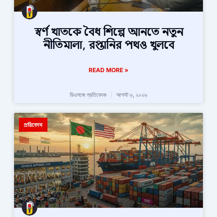
স্বর্ণ খাতকে বৈধ শিল্পে আনতে নতুন
নীতিমালা, রপ্তানির পথও খুলবে
READ MORE »
ডিএসজে প্রতিবেদক
আগস্ট ৬, ২০২৬
প্রতিবেদন