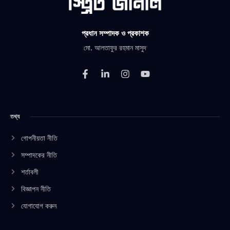
প্রধান সম্পাদক ও প্রকাশক
মো. আলতাফুর রহমান মাসুদ
F
L
I
Y
a
i
n
o
c
n
s
u
e
k
t
t
b
e
a
u
তথ্য
o
d
g
b
o
i
r
e
k
n
a
গোপনীয়তা নীতি
-
-
m
সম্পাদকের নীতি
f
i
n
শর্তাবলী
বিজ্ঞাপন নীতি
যোগাযোগ করুন