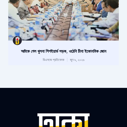
আটকে গেল খুলনা শিপইয়ার্ড সড়ক, ওঠেনি চীনা ইকোনমিক জোন
ডিএসজে প্রতিবেদক
জুন ৯, ২০২৬