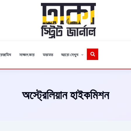
রেজমিন
সাক্ষাৎকার
মতামত
আরো দেখুন
অস্ট্রেলিয়ান হাইকমিশন