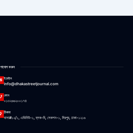
গাযোগ করুন
ইমেইল
info@dhakastreetjournal.com
ফোন
০১৩২৬৬২০০১৭৪
ঠিকানা
বাসা#১২/১, এভিনিউ-১, ব্লক-বি, সেকশন-১, মিরপুর, ঢাকা-১২১৬