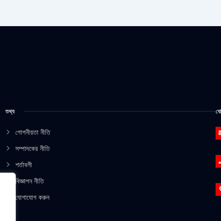
তথ্য
যো
গোপনীয়তা নীতি
সম্পাদকের নীতি
শর্তাবলী
বিজ্ঞাপন নীতি
যোগাযোগ করুন