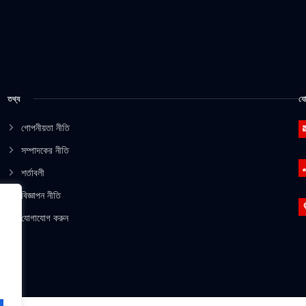
তথ্য
যো
গোপনীয়তা নীতি
সম্পাদকের নীতি
শর্তাবলী
বিজ্ঞাপন নীতি
যোগাযোগ করুন