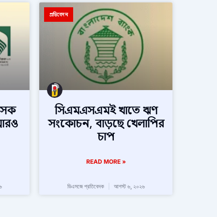
প্রতিবেদন
াসক
সিএমএসএমই খাতে ঋণ
ে আরও
সংকোচন, বাড়ছে খেলাপির
চাপ
READ MORE »
৬
ডিএসজে প্রতিবেদক
আগস্ট ৬, ২০২৬