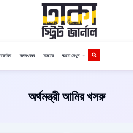
রেজমিন
সাক্ষাৎকার
মতামত
আরো দেখুন
অর্থমন্ত্রী আমির খসরু