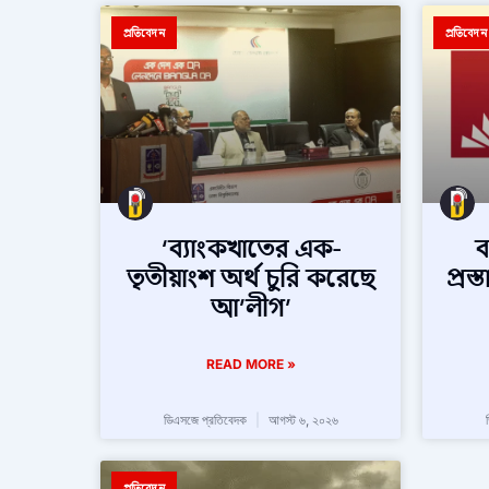
প্রতিবেদন
প্রতিবেদন
‘ব্যাংকখাতের এক-
ব
তৃতীয়াংশ অর্থ চুরি করেছে
প্রস
আ’লীগ’
READ MORE »
ডিএসজে প্রতিবেদক
আগস্ট ৬, ২০২৬
প্রতিবেদন