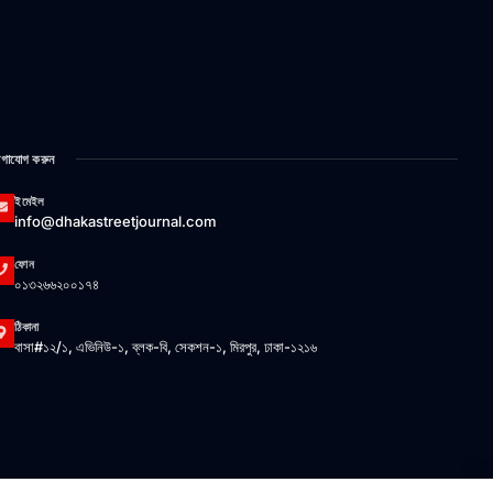
গাযোগ করুন
ইমেইল
info@dhakastreetjournal.com
ফোন
০১৩২৬৬২০০১৭৪
ঠিকানা
বাসা#১২/১, এভিনিউ-১, ব্লক-বি, সেকশন-১, মিরপুর, ঢাকা-১২১৬