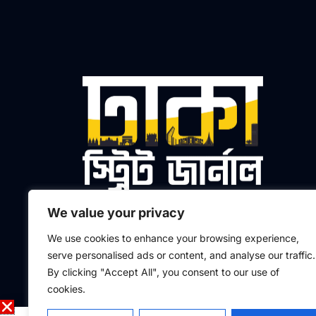
We value your privacy
প্রধান সম্পাদক ও প্রকাশক
We use cookies to enhance your browsing experience,
মো. আলতাফুর রহমান মাসুদ
serve personalised ads or content, and analyse our traffic.
By clicking "Accept All", you consent to our use of
F
L
I
Y
a
i
n
o
cookies.
c
n
s
u