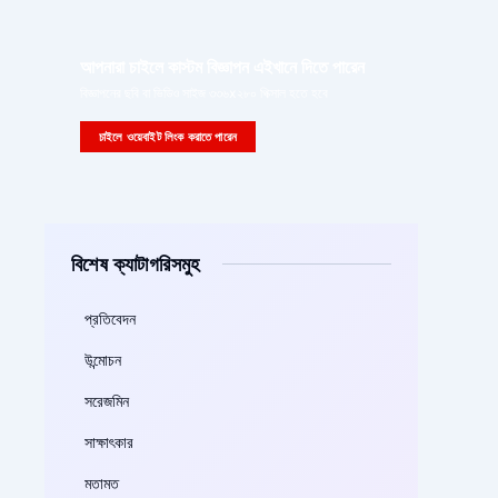
আপনারা চাইলে কাস্টম বিজ্ঞাপন এইখানে দিতে পারেন
বিজ্ঞাপনের ছবি বা ভিডিও সাইজ ৩৩৬x২৮০ পিক্সাল হতে হবে
চাইলে ওয়েবাইট লিংক করাতে পারেন
বিশেষ ক্যাটাগরিসমুহ
প্রতিবেদন
উন্মোচন
সরেজমিন
সাক্ষাৎকার
মতামত