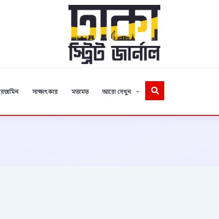
রেজমিন
সাক্ষাৎকার
মতামত
আরো দেখুন