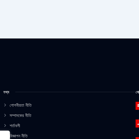
তথ্য
যো
গোপনীয়তা নীতি
সম্পাদকের নীতি
শর্তাবলী
বিজ্ঞাপন নীতি