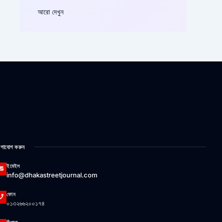
আরো দেখুন
গাযোগ করুন
ইমেইল
info@dhakastreetjournal.com
ফোন
০১৩২৬৬২০০১৭৪