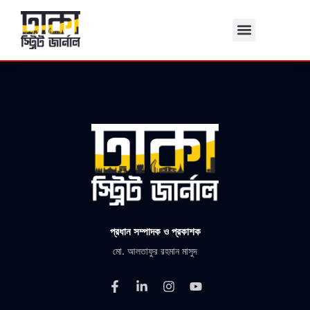
Skip
to
content
প্রধান সম্পাদক ও প্রকাশক
মো. আলতাফুর রহমান মাসুদ
F
L
I
Y
a
i
n
o