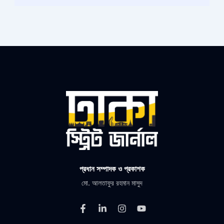
প্রধান সম্পাদক ও প্রকাশক
মো. আলতাফুর রহমান মাসুদ
F
L
I
Y
a
i
n
o