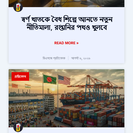
স্বর্ণ খাতকে বৈধ শিল্পে আনতে নতুন
নীতিমালা, রপ্তানির পথও খুলবে
READ MORE »
ডিএসজে প্রতিবেদক
আগস্ট ৬, ২০২৬
প্রতিবেদন