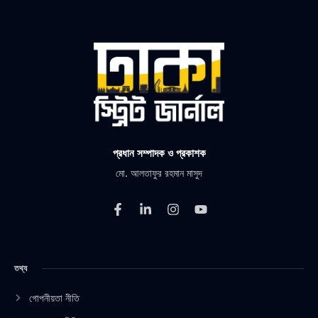
প্রধান সম্পাদক ও প্রকাশক
মো. আলতাফুর রহমান মাসুদ
F
L
I
Y
a
i
n
o
c
n
s
u
e
k
t
t
b
e
a
u
তথ্য
o
d
g
b
o
i
r
e
k
n
a
গোপনীয়তা নীতি
-
-
m