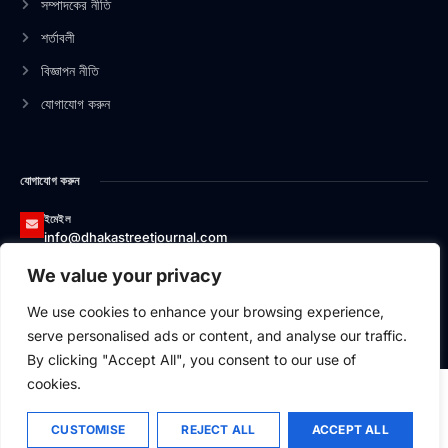
সম্পাদকের নীতি
f
i
n
শর্তাবলী
বিজ্ঞাপন নীতি
যোগাযোগ করুন
যোগাযোগ করুন
ইমেইল
info@dhakastreetjournal.com
We value your privacy
ফোন
০১৩২৬৬২০০১৭৪
We use cookies to enhance your browsing experience,
ঠিকানা
serve personalised ads or content, and analyse our traffic.
বাসা#১২/১, এভিনিউ-১, ব্লক-বি, সেকশন-১, মিরপুর, ঢাকা-১২১৬
By clicking "Accept All", you consent to our use of
cookies.
CUSTOMISE
REJECT ALL
ACCEPT ALL
২০২৬
Dhaka Street Journal,
All Rights Reserved.