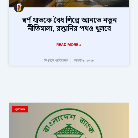
স্বর্ণ খাতকে বৈধ শিল্পে আনতে নতুন
নীতিমালা, রপ্তানির পথও খুলবে
READ MORE »
ডিএসজে প্রতিবেদক
আগস্ট ৬, ২০২৬
প্রতিবেদন