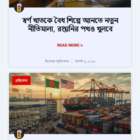
স্বর্ণ খাতকে বৈধ শিল্পে আনতে নতুন
নীতিমালা, রপ্তানির পথও খুলবে
READ MORE »
ডিএসজে প্রতিবেদক
আগস্ট ৬, ২০২৬
প্রতিবেদন