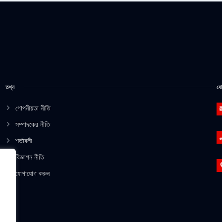
তথ্য
যো
গোপনীয়তা নীতি
সম্পাদকের নীতি
শর্তাবলী
বিজ্ঞাপন নীতি
যোগাযোগ করুন