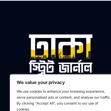
We value your privacy
প্রধান সম্পাদক ও প্রকাশক
We use cookies to enhance your browsing experience,
মো. আলতাফুর রহমান মাসুদ
serve personalised ads or content, and analyse our traffic.
By clicking "Accept All", you consent to our use of
F
L
I
Y
a
i
n
o
cookies.