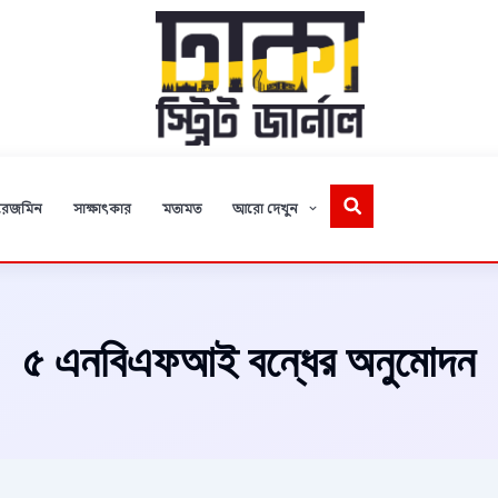
রেজমিন
সাক্ষাৎকার
মতামত
আরো দেখুন
৫ এনবিএফআই বন্ধের অনুমোদন