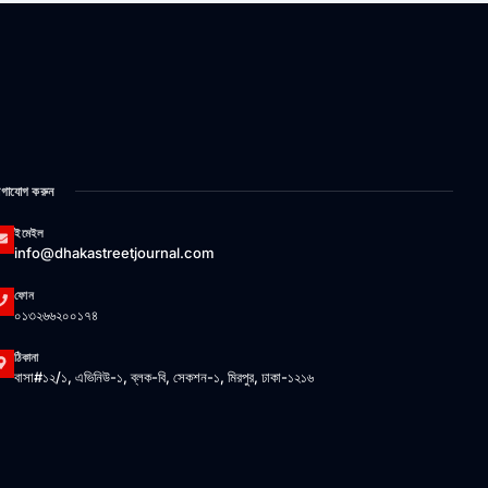
গাযোগ করুন
ইমেইল
info@dhakastreetjournal.com
ফোন
০১৩২৬৬২০০১৭৪
ঠিকানা
বাসা#১২/১, এভিনিউ-১, ব্লক-বি, সেকশন-১, মিরপুর, ঢাকা-১২১৬