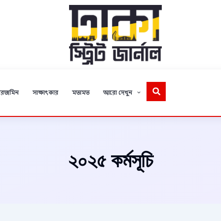
রেজমিন
সাক্ষাৎকার
মতামত
আরো দেখুন
২০২৫ কর্মসূচি