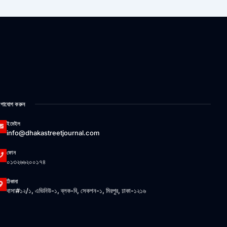
গাযোগ করুন
ইমেইল
info@dhakastreetjournal.com
ফোন
০১৩২৬৬২০০১৭৪
ঠিকানা
বাসা#১২/১, এভিনিউ-১, ব্লক-বি, সেকশন-১, মিরপুর, ঢাকা-১২১৬