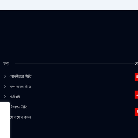
তথ্য
যো
গোপনীয়তা নীতি
সম্পাদকের নীতি
শর্তাবলী
বিজ্ঞাপন নীতি
যোগাযোগ করুন