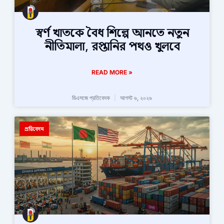
স্বর্ণ খাতকে বৈধ শিল্পে আনতে নতুন
নীতিমালা, রপ্তানির পথও খুলবে
READ MORE »
ডিএসজে প্রতিবেদক
আগস্ট ৬, ২০২৬
প্রতিবেদন