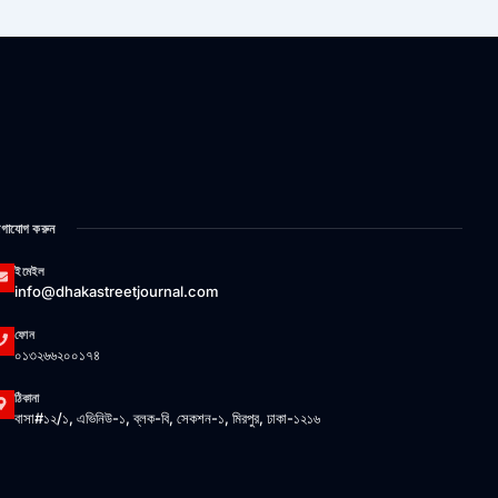
গাযোগ করুন
ইমেইল
info@dhakastreetjournal.com
ফোন
০১৩২৬৬২০০১৭৪
ঠিকানা
বাসা#১২/১, এভিনিউ-১, ব্লক-বি, সেকশন-১, মিরপুর, ঢাকা-১২১৬