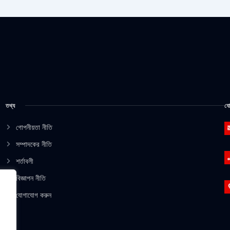
তথ্য
যো
গোপনীয়তা নীতি
সম্পাদকের নীতি
শর্তাবলী
বিজ্ঞাপন নীতি
যোগাযোগ করুন