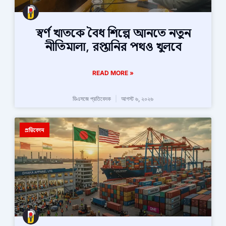
স্বর্ণ খাতকে বৈধ শিল্পে আনতে নতুন
নীতিমালা, রপ্তানির পথও খুলবে
READ MORE »
ডিএসজে প্রতিবেদক
আগস্ট ৬, ২০২৬
প্রতিবেদন