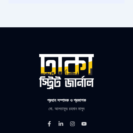
প্রধান সম্পাদক ও প্রকাশক
মো. আলতাফুর রহমান মাসুদ
F
L
I
Y
a
i
n
o