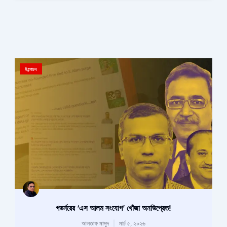
উন্মোচন
গভর্নরের ‘এস আলম সংযোগ’ খোঁজা অনভিপ্রেত!
আলতাফ মাসুদ
মার্চ ৫, ২০২৬