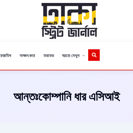
রেজমিন
সাক্ষাৎকার
মতামত
আরো দেখুন
আন্তঃকোম্পানি ধার এসিআই