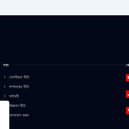
তথ্য
যো
গোপনীয়তা নীতি
সম্পাদকের নীতি
শর্তাবলী
বিজ্ঞাপন নীতি
যোগাযোগ করুন