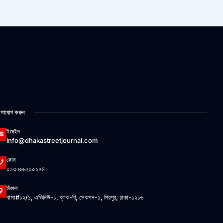
গাযোগ করুন
ইমেইল
info@dhakastreetjournal.com
ফোন
০১৩২৬৬২০০১৭৪
ঠিকানা
বাসা#১২/১, এভিনিউ-১, ব্লক-বি, সেকশন-১, মিরপুর, ঢাকা-১২১৬