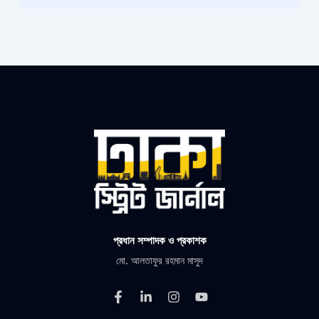
প্রধান সম্পাদক ও প্রকাশক
মো. আলতাফুর রহমান মাসুদ
F
L
I
Y
a
i
n
o