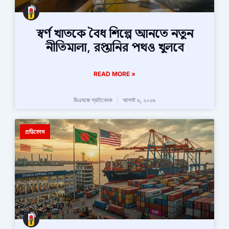
স্বর্ণ খাতকে বৈধ শিল্পে আনতে নতুন
নীতিমালা, রপ্তানির পথও খুলবে
READ MORE »
ডিএসজে প্রতিবেদক
আগস্ট ৬, ২০২৬
প্রতিবেদন