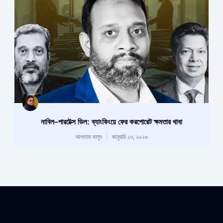
নাবিল–পারটেক্স ডিল: ব্যাংকিংয়ে ফের করপোরেট ক্ষমতার থাবা
আলতাফ মাসুদ
জানুয়ারি ১৩, ২০২৬